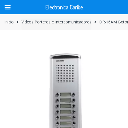
Electronica Caribe
Skip
Skip
Inicio
Videos Porteros e Intercomunicadores
DR-16AM Boton
to
to
navigation
content