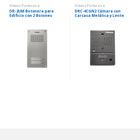
Videos Porteros e
Videos Porteros e
Intercomunicadores
Intercomunicadores
DR-2UM Botonera para
DRC-4CGN2 Cámara con
Edificio con 2 Botones
Carcasa Metálica y Lente
Commax
Oculto para Video Portero
Commax