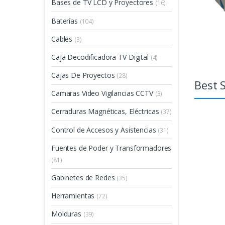
Bases de TV LCD y Proyectores
(16)
Baterías
(104)
Cables
(3)
Caja Decodificadora TV Digital
(4)
Cajas De Proyectos
(28)
Best S
Camaras Video Vigilancias CCTV
(3)
Cerraduras Magnéticas, Eléctricas
(37)
Control de Accesos y Asistencias
(31)
Fuentes de Poder y Transformadores
(81)
Gabinetes de Redes
(35)
Herramientas
(72)
Molduras
(39)