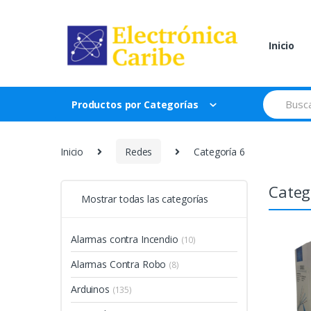
Skip
Skip
to
to
navigation
content
Inicio
Search
Productos por Categorías
for:
Inicio
Redes
Categoría 6
Categ
Mostrar todas las categorías
Alarmas contra Incendio
(10)
Alarmas Contra Robo
(8)
Arduinos
(135)