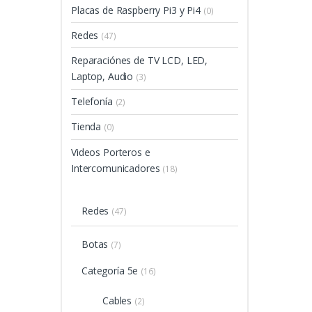
Placas de Raspberry Pi3 y Pi4
(0)
Redes
(47)
Reparaciónes de TV LCD, LED,
Laptop, Audio
(3)
Telefonía
(2)
Tienda
(0)
Videos Porteros e
Intercomunicadores
(18)
Redes
(47)
Botas
(7)
Categoría 5e
(16)
Cables
(2)