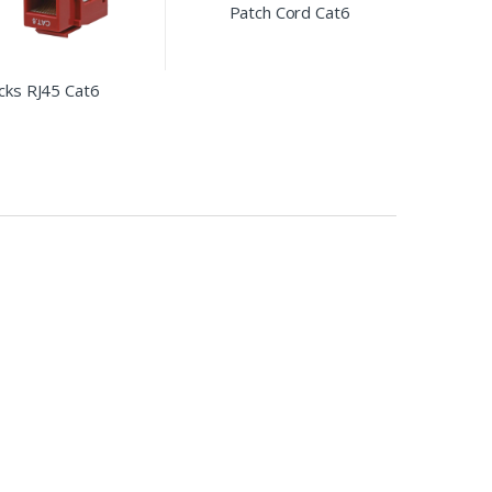
Patch Cord Cat6
acks RJ45 Cat6