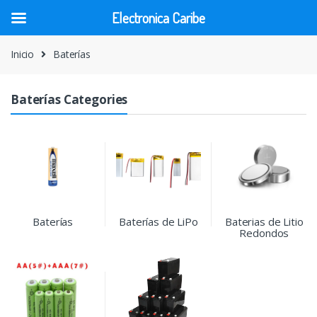
Electronica Caribe
Skip
Skip
Inicio
Baterías
to
to
navigation
content
Baterías Categories
Baterías
Baterías de LiPo
Baterias de Litio
Redondos