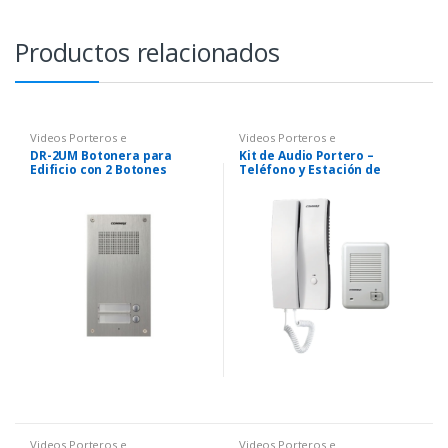
Productos relacionados
Videos Porteros e
Videos Porteros e
Intercomunicadores
Intercomunicadores
DR-2UM Botonera para
Kit de Audio Portero –
Edificio con 2 Botones
Teléfono y Estación de
Commax
Puerta
Videos Porteros e
Videos Porteros e