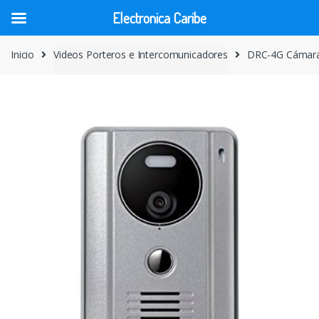
Electronica Caribe
Skip
Skip
Inicio
Videos Porteros e Intercomunicadores
DRC-4G Cámara
to
to
navigation
content