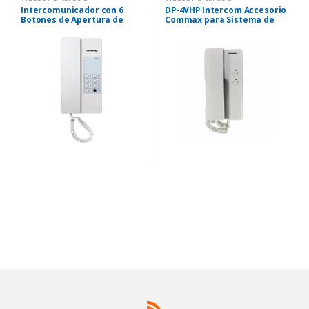
Intercomunicadores
Intercomunicadores
Intercomunicador con 6
DP-4VHP Intercom Accesorio
Botones de Apertura de
Commax para Sistema de
Puerta y Voceo
Video Portero