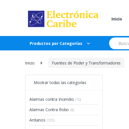
Skip
Skip
to
to
navigation
content
Inicio
Search
Productos por Categorías
for:
Inicio
Fuentes de Poder y Transformadores
Mostrar todas las categorías
Alarmas contra Incendio
(10)
Alarmas Contra Robo
(8)
Arduinos
(135)