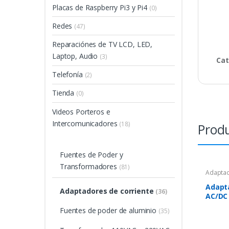
Placas de Raspberry Pi3 y Pi4
(0)
Redes
(47)
Reparaciónes de TV LCD, LED,
Laptop, Audio
(3)
Cat
Telefonía
(2)
Tienda
(0)
Videos Porteros e
Intercomunicadores
(18)
Produ
Fuentes de Poder y
Transformadores
(81)
Adaptad
Adapta
Adaptadores de corriente
(36)
AC/DC
Fuentes de poder de aluminio
(35)