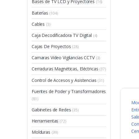
Bases de TV LCD y Proyectores
(16)
Baterías
(104)
Cables
(3)
Caja Decodificadora TV Digital
(4)
Cajas De Proyectos
(28)
Camaras Video Vigilancias CCTV
(3)
Cerraduras Magnéticas, Eléctricas
(37)
Control de Accesos y Asistencias
(31)
Fuentes de Poder y Transformadores
(81)
Mod
Ent
Gabinetes de Redes
(35)
Sal
Herramientas
(72)
Con
Cen
Molduras
(39)