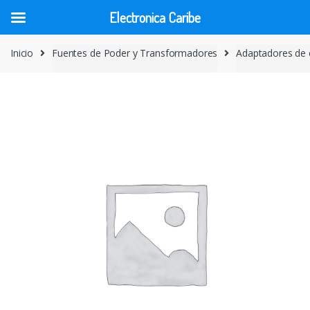
Electronica Caribe
Skip
Skip
Inicio
Fuentes de Poder y Transformadores
Adaptadores de 
to
to
navigation
content