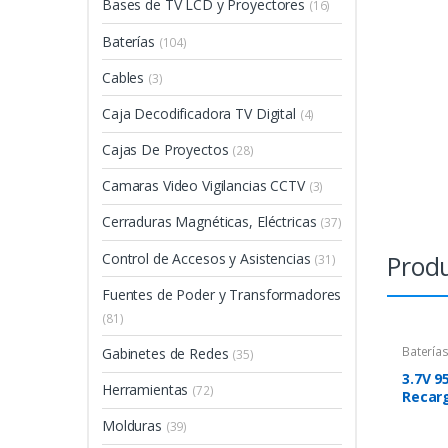
Bases de TV LCD y Proyectores
(16)
Baterías
(104)
Cables
(3)
Caja Decodificadora TV Digital
(4)
Cajas De Proyectos
(28)
Camaras Video Vigilancias CCTV
(3)
Cerraduras Magnéticas, Eléctricas
(37)
Produ
Control de Accesos y Asistencias
(31)
Fuentes de Poder y Transformadores
(81)
Baterías
Gabinetes de Redes
(35)
3.7V 9
Herramientas
(72)
Recar
Molduras
(39)