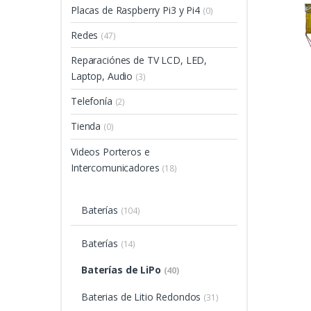
Placas de Raspberry Pi3 y Pi4
(0)
Redes
(47)
Reparaciónes de TV LCD, LED,
Laptop, Audio
(3)
Telefonía
(2)
Tienda
(0)
Videos Porteros e
Intercomunicadores
(18)
Baterías
(104)
Baterías
(14)
Baterías de LiPo
(40)
Baterias de Litio Redondos
(31)