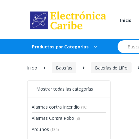
Skip
Skip
to
to
navigation
content
Inicio
Search
Productos por Categorías
for:
Inicio
Baterías
Baterías de LiPo
Mostrar todas las categorías
Alarmas contra Incendio
(10)
Alarmas Contra Robo
(8)
Arduinos
(135)