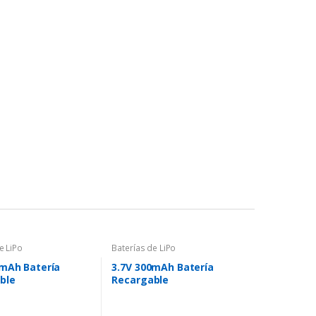
e LiPo
Baterías de LiPo
0mAh Batería
3.7V 300mAh Batería
ble
Recargable