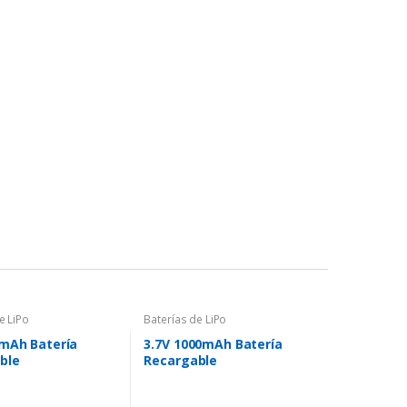
e LiPo
Baterías de LiPo
0mAh Batería
3.7V 1000mAh Batería
ble
Recargable