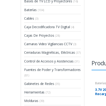
Bases de TV LCD y Proyectores
(16)
Baterías
(104)
Cables
(3)
Caja Decodificadora TV Digital
(4)
Cajas De Proyectos
(28)
Camaras Video Vigilancias CCTV
(3)
Cerraduras Magnéticas, Eléctricas
(37)
Produ
Control de Accesos y Asistencias
(31)
Fuentes de Poder y Transformadores
(81)
Baterías
Gabinetes de Redes
(35)
3.7V 2
Herramientas
(72)
Recar
Molduras
(39)