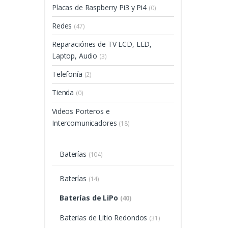
Placas de Raspberry Pi3 y Pi4
(0)
Redes
(47)
Reparaciónes de TV LCD, LED,
Laptop, Audio
(3)
Telefonía
(2)
Tienda
(0)
Videos Porteros e
Intercomunicadores
(18)
Baterías
(104)
Baterías
(14)
Baterías de LiPo
(40)
Baterias de Litio Redondos
(31)