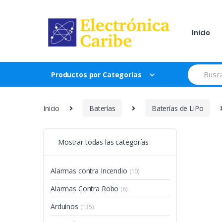
Skip
Skip
to
to
navigation
content
Inicio
Search
Productos por Categorías
for:
Inicio
Baterías
Baterías de LiPo
Mostrar todas las categorías
Alarmas contra Incendio
(10)
Alarmas Contra Robo
(8)
Arduinos
(135)