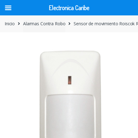
Electronica Caribe
Skip
Skip
Inicio
Alarmas Contra Robo
Sensor de movimiento Roiscok
to
to
navigation
content