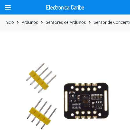
Electronica Caribe
Skip
Skip
Inicio
Arduinos
Sensores de Arduinos
Sensor de Concent
to
to
navigation
content