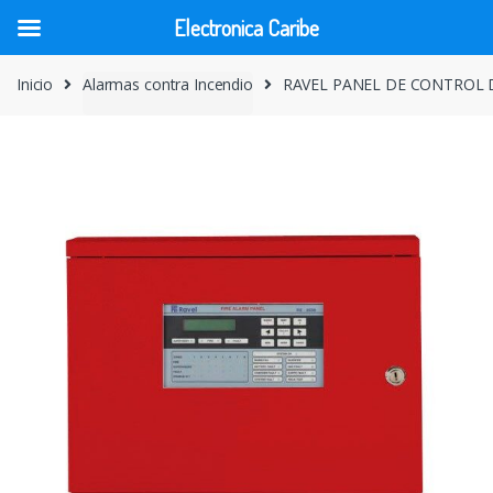
Electronica Caribe
Skip
Skip
Inicio
Alarmas contra Incendio
RAVEL PANEL DE CONTROL 
to
to
navigation
content