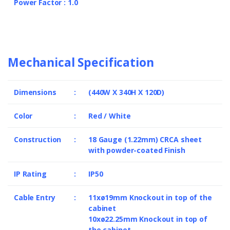
Power Factor : 1.0
Mechanical Specification
Dimensions
:
(440W X 340H X 120D)
Color
:
Red / White
Construction
:
18 Gauge (1.22mm) CRCA sheet
with powder-coated Finish
IP Rating
:
IP50
Cable Entry
:
11xø19mm Knockout in top of the
cabinet
10xø22.25mm Knockout in top of
the cabinet