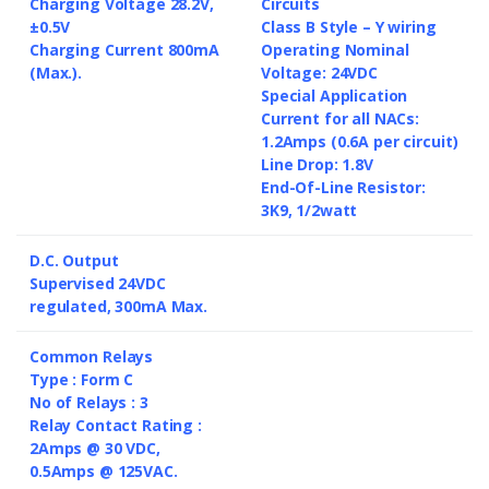
Charging Voltage 28.2V,
Circuits
±0.5V
Class B Style – Y wiring
Charging Current 800mA
Operating Nominal
(Max.).
Voltage: 24VDC
Special Application
Current for all NACs:
1.2Amps (0.6A per circuit)
Line Drop: 1.8V
End-Of-Line Resistor:
3K9, 1/2watt
D.C. Output
Supervised 24VDC
regulated, 300mA Max.
Common Relays
Type : Form C
No of Relays : 3
Relay Contact Rating :
2Amps @ 30 VDC,
0.5Amps @ 125VAC.