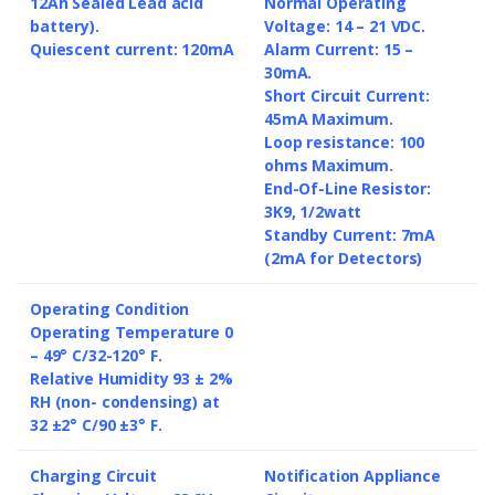
12Ah Sealed Lead acid
Normal Operating
battery).
Voltage: 14 – 21 VDC.
Quiescent current: 120mA
Alarm Current: 15 –
30mA.
Short Circuit Current:
45mA Maximum.
Loop resistance: 100
ohms Maximum.
End-Of-Line Resistor:
3K9, 1/2watt
Standby Current: 7mA
(2mA for Detectors)
Operating Condition
Operating Temperature 0
– 49° C/32-120° F.
Relative Humidity 93 ± 2%
RH (non- condensing) at
32 ±2° C/90 ±3° F.
Charging Circuit
Notification Appliance