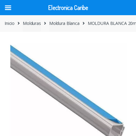
Electronica Caribe
Skip
Skip
Inicio
Molduras
Moldura Blanca
MOLDURA BLANCA 20
to
to
navigation
content