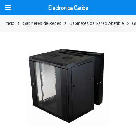
Electronica Caribe
Skip
Skip
Inicio
Gabinetes de Redes
Gabinetes de Pared Abatible
G
to
to
navigation
content