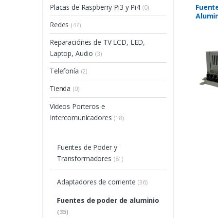
Placas de Raspberry Pi3 y Pi4
Fuente
(0)
Alumin
Redes
(47)
Reparaciónes de TV LCD, LED,
Laptop, Audio
(3)
Telefonía
(2)
Tienda
(0)
Videos Porteros e
Intercomunicadores
(18)
Fuentes de Poder y
Transformadores
(81)
Adaptadores de corriente
(36)
Fuentes de poder de aluminio
(35)