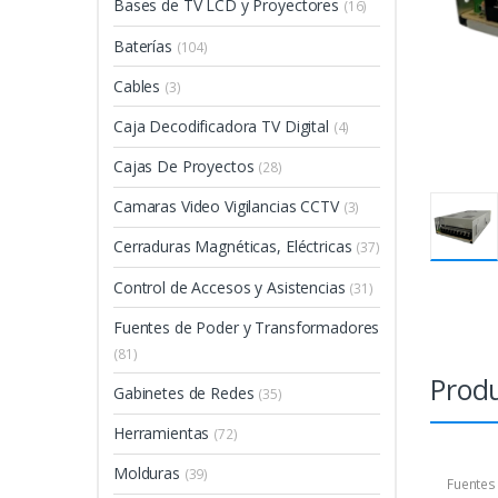
Bases de TV LCD y Proyectores
(16)
Baterías
(104)
Cables
(3)
Caja Decodificadora TV Digital
(4)
Cajas De Proyectos
(28)
Camaras Video Vigilancias CCTV
(3)
Cerraduras Magnéticas, Eléctricas
(37)
Control de Accesos y Asistencias
(31)
Fuentes de Poder y Transformadores
(81)
Produ
Gabinetes de Redes
(35)
Herramientas
(72)
Molduras
(39)
Fuentes