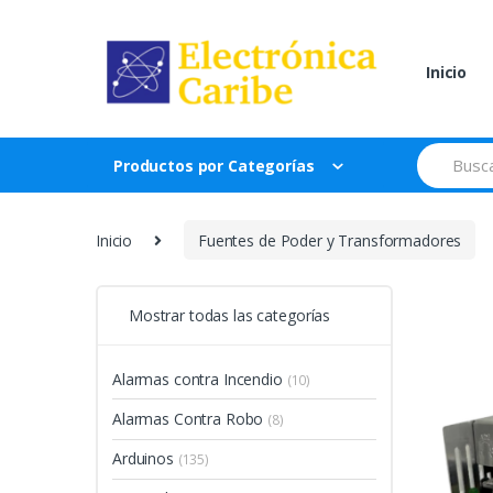
Skip
Skip
to
to
navigation
content
Inicio
Search
Productos por Categorías
for:
Inicio
Fuentes de Poder y Transformadores
Mostrar todas las categorías
Alarmas contra Incendio
(10)
Alarmas Contra Robo
(8)
Arduinos
(135)