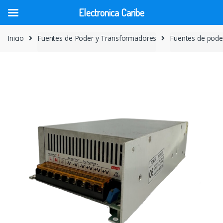
Electronica Caribe
Skip
Skip
Inicio
Fuentes de Poder y Transformadores
Fuentes de pode
to
to
navigation
content