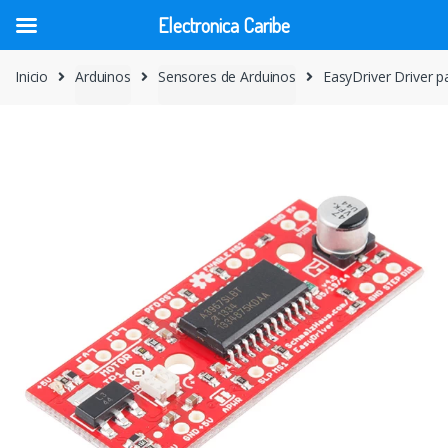
Electronica Caribe
Skip
Skip
Inicio
Arduinos
Sensores de Arduinos
EasyDriver Driver
to
to
navigation
content