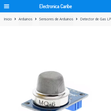
Electronica Caribe
Skip
Skip
Inicio
Arduinos
Sensores de Arduinos
Detector de Gas L
to
to
navigation
content