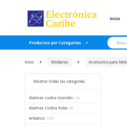
Skip
Skip
to
to
navigation
content
Inicio
Search
Productos por Categorías
for:
Inicio
Molduras
Accesorios para Mol
Mostrar todas las categorías
Alarmas contra Incendio
(10)
Alarmas Contra Robo
(8)
Arduinos
(135)