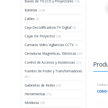
Bases de TV LCD y Proyectores
(16)
Baterías
(104)
Cables
(3)
Caja Decodificadora TV Digital
(4)
Cajas De Proyectos
(28)
Camaras Video Vigilancias CCTV
(3)
Cerraduras Magnéticas, Eléctricas
(37)
Produ
Control de Accesos y Asistencias
(31)
Fuentes de Poder y Transformadores
(81)
Codos 
Gabinetes de Redes
(35)
CODO 
Herramientas
(72)
Molduras
(39)