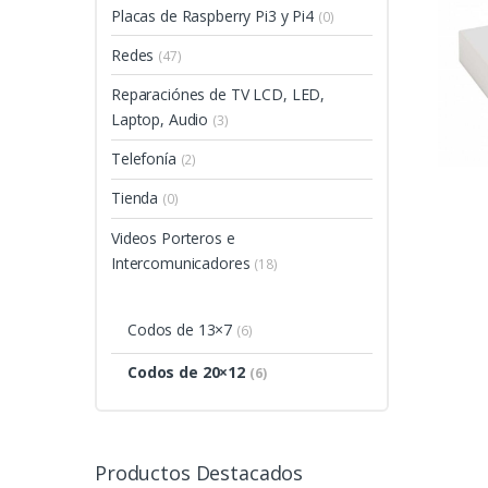
Placas de Raspberry Pi3 y Pi4
(0)
Redes
(47)
Reparaciónes de TV LCD, LED,
Laptop, Audio
(3)
Telefonía
(2)
Tienda
(0)
Videos Porteros e
Intercomunicadores
(18)
Codos de 13×7
(6)
Codos de 20×12
(6)
Productos Destacados