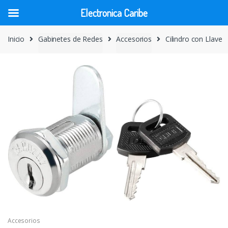
Electronica Caribe
Skip
Skip
Inicio
Gabinetes de Redes
Accesorios
Cilindro con Llave
to
to
navigation
content
Accesorios