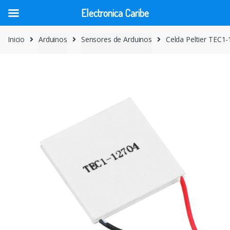
Electronica Caribe
Skip
Skip
Inicio
Arduinos
Sensores de Arduinos
Celda Peltier TEC1
to
to
navigation
content