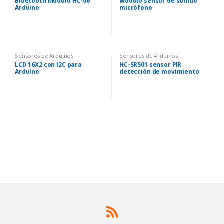
Bluetooth Modulo HC-06
Módulo sensor de sonido
Arduino
micrófono
Sensores de Arduinos
Sensores de Arduinos
LCD 16X2 con I2C para
HC-SR501 sensor PIR
Arduino
detección de movimiento