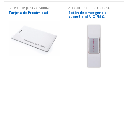
Accesorios para Cerraduras
Accesorios para Cerraduras
Magneticas y Electricas
,
Magneticas y Electricas
,
Botón de
Tarjeta de Proximidad
Botón de emergencia
Accesorios y Cables
Salida
superficial N.O./N.C.