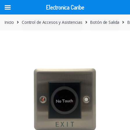
Electronica Caribe
Skip
Skip
Inicio
Control de Accesos y Asistencias
Botón de Salida
B
to
to
navigation
content