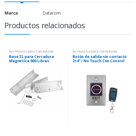
Marca
Datacom
Productos relacionados
Accesorios para Cerraduras
Accesorios para Cerraduras
Magneticas y Electricas
,
Magneticas y Electricas
,
Botón de
Base ZL para Cerradura
Botón de salida sin contacto
Cerraduras Magnetica
Salida
Magnetica 600 Libras
2×4” / No Touch Con Control