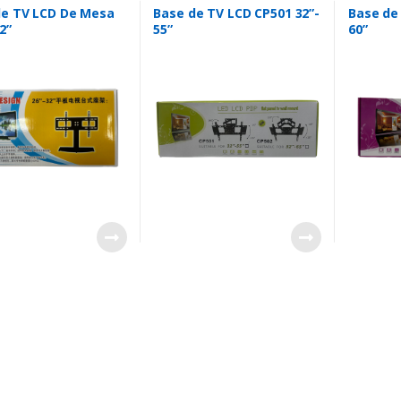
de TV LCD De Mesa
Base de TV LCD CP501 32”-
Base de
2”
55”
60”