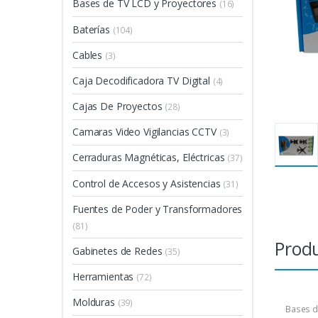
Bases de TV LCD y Proyectores
(16)
Baterías
(104)
Cables
(3)
Caja Decodificadora TV Digital
(4)
Cajas De Proyectos
(28)
Camaras Video Vigilancias CCTV
(3)
Cerraduras Magnéticas, Eléctricas
(37)
Control de Accesos y Asistencias
(31)
Fuentes de Poder y Transformadores
(81)
Produ
Gabinetes de Redes
(35)
Herramientas
(72)
Molduras
(39)
Bases d