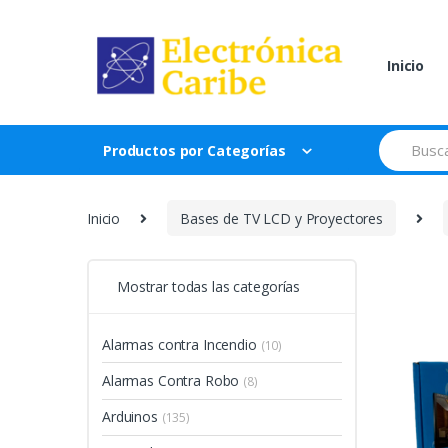
Skip
Skip
to
to
navigation
content
Inicio
Search
Productos por Categorías
for:
Inicio
Bases de TV LCD y Proyectores
Mostrar todas las categorías
Alarmas contra Incendio
(10)
Alarmas Contra Robo
(8)
Arduinos
(135)