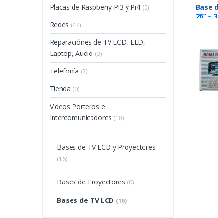
Placas de Raspberry Pi3 y Pi4
Base 
(0)
26” – 3
Redes
(47)
Reparaciónes de TV LCD, LED,
Laptop, Audio
(3)
Telefonía
(2)
Tienda
(0)
Videos Porteros e
Intercomunicadores
(18)
Bases de TV LCD y Proyectores
(16)
Bases de Proyectores
(0)
Bases de TV LCD
(16)