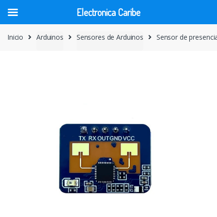
Electronica Caribe
Skip
Skip
Inicio
Arduinos
Sensores de Arduinos
Sensor de presenci
to
to
navigation
content