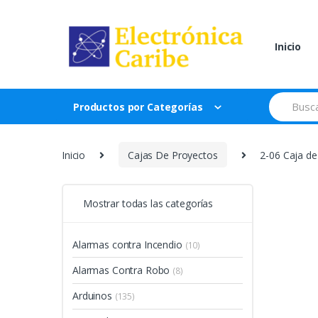
Skip
Skip
to
to
navigation
content
Inicio
Search
Productos por Categorías
for:
Inicio
Cajas De Proyectos
2-06 Caja de
Mostrar todas las categorías
Alarmas contra Incendio
(10)
Alarmas Contra Robo
(8)
Arduinos
(135)