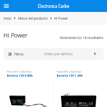
Electronica Caribe
Skip
Skip
Inicio
Marca del producto
Hi Power
to
to
navigation
content
Hi Power
Mostrando los 16 resultados
Filtros
Para UPS y Alarmas
Para UPS y Alarmas
Batería 12V 0.8Ah
Batería 12V 1.2Ah